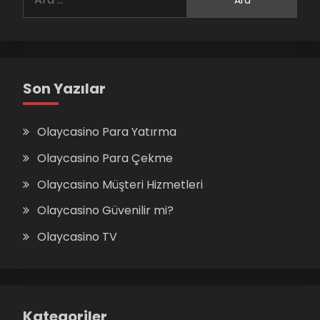
Son Yazılar
Olaycasino Para Yatırma
Olaycasino Para Çekme
Olaycasino Müşteri Hizmetleri
Olaycasino Güvenilir mi?
Olaycasino TV
Kategoriler